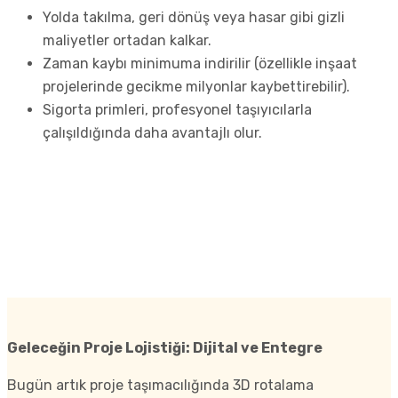
Yolda takılma, geri dönüş veya hasar gibi gizli
maliyetler ortadan kalkar.
Zaman kaybı minimuma indirilir (özellikle inşaat
projelerinde gecikme milyonlar kaybettirebilir).
Sigorta primleri, profesyonel taşıyıcılarla
çalışıldığında daha avantajlı olur.
Biz, her projeye özel maliyet analizi sunarak “ne kadar?”
sorusuna şeffaf bir şekilde cevap veriyoruz.
Geleceğin Proje Lojistiği: Dijital ve Entegre
Bugün artık proje taşımacılığında 3D rotalama