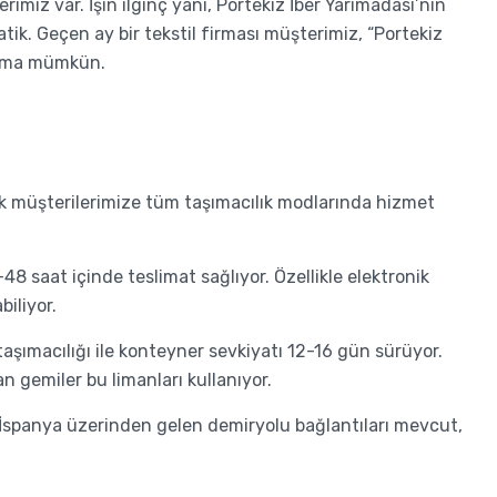
imiz var. İşin ilginç yanı, Portekiz İber Yarımadası’nın
 Geçen ay bir tekstil firması müşterimiz, “Portekiz
aşıma mümkün.
rak müşterilerimize tüm taşımacılık modlarında hizmet
48 saat içinde teslimat sağlıyor. Özellikle elektronik
iliyor.
aşımacılığı ile konteyner sevkiyatı 12-16 gün sürüyor.
an gemiler bu limanları kullanıyor.
r. İspanya üzerinden gelen demiryolu bağlantıları mevcut,