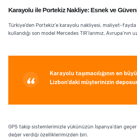
Karayolu ile Portekiz Nakliye: Esnek ve Güveni
Türkiye’den Portekiz’e karayolu nakliyesi, maliyet-fayd
kullandığı son model Mercedes TIR’larımız, Avrupa’nın u
Karayolu taşımacılığının en büyü
Lizbon’daki müşterinizin deposun
GPS takip sistemlerimizle yükünüzün İspanya’dan geçerke
değer verdiği özelliklerimizden biri.