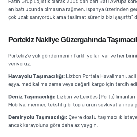
Fatih Grup Lojistik olarak 2006’dan beri Batı Avrupa korid
en batı ucunda olmasına rağmen, İspanya üzerinden geç
çok uzak sanıyorduk ama teslimat süreniz bizi şaşırttı”
Portekiz Nakliye Güzergahında Taşımacılık
Portekiz’e yük göndermenin farklı yolları var ve her bir
veriyoruz.
Havayolu Taşımacılığı:
Lizbon Portela Havalimanı, acil 
eşya, medikal malzeme veya değerli kargo için tercih edil
Deniz Taşımacılığı:
Lizbon ve Leixões (Porto) limanları
Mobilya, mermer, tekstil gibi toplu ürün sevkiyatlarında ç
Demiryolu Taşımacılığı:
Çevre dostu taşımacılık isteye
ancak karayoluna göre daha az yaygın.