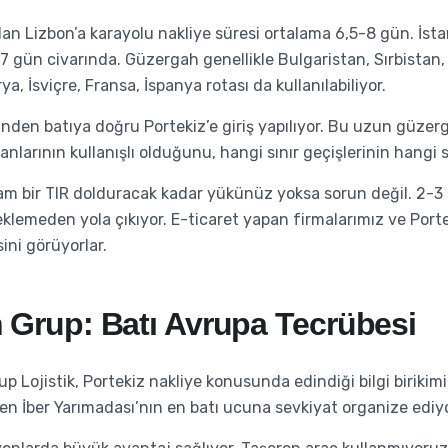
n Lizbon’a karayolu nakliye süresi ortalama 6,5-8 gün. İstan
6-7 gün civarında. Güzergah genellikle Bulgaristan, Sırbistan
a, İsviçre, Fransa, İspanya rotası da kullanılabiliyor.
den batıya doğru Portekiz’e giriş yapılıyor. Bu uzun güzer
alanlarının kullanışlı olduğunu, hangi sınır geçişlerinin hang
am bir TIR dolduracak kadar yükünüz yoksa sorun değil. 2-3 p
klemeden yola çıkıyor. E-ticaret yapan firmalarımız ve Porte
ini görüyorlar.
h Grup: Batı Avrupa Tecrübesi
 Grup Lojistik, Portekiz nakliye konusunda edindiği bilgi bir
en İber Yarımadası’nın en batı ucuna sevkiyat organize ediy