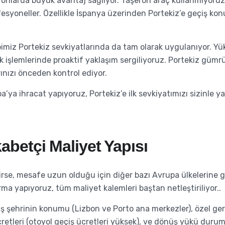
yonlarda büyük avantaj sağlıyor. Taşeron araç kullanmıyoruz
esyoneller. Özellikle İspanya üzerinden Portekiz’e geçiş konu
sibimiz Portekiz sevkiyatlarında da tam olarak uygulanıyor. 
ük işlemlerinde proaktif yaklaşım sergiliyoruz. Portekiz güm
arınızı önceden kontrol ediyor.
a’ya ihracat yapıyoruz, Portekiz’e ilk sevkiyatımızı sizinle 
kabetçi Maliyet Yapısı
irse, mesafe uzun olduğu için diğer bazı Avrupa ülkelerine 
rma yapıyoruz, tüm maliyet kalemleri baştan netleştiriliyor..
arış şehrinin konumu (Lizbon ve Porto ana merkezler), özel ge
cretleri (otoyol geçiş ücretleri yüksek), ve dönüş yükü dur