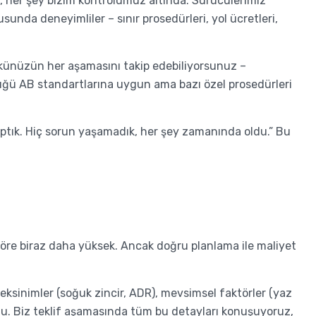
, her şey bizim kontrolümüz altında. Sürücülerimiz
sunda deneyimliler – sınır prosedürleri, yol ücretleri,
Yükünüzün her aşamasını takip edebiliyorsunuz –
rüğü AB standartlarına uygun ama bazı özel prosedürleri
yaptık. Hiç sorun yaşamadık, her şey zamanında oldu.” Bu
göre biraz daha yüksek. Ancak doğru planlama ile maliyet
reksinimler (soğuk zincir, ADR), mevsimsel faktörler (yaz
umu. Biz teklif aşamasında tüm bu detayları konuşuyoruz,