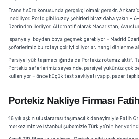
Transit süre konusunda gerçekçi olmak gerekir. Ankara’da
inebiliyor. Porto gibi kuzey şehirleri biraz daha yakın – 
üzerinden ilerliyor. Alternatif olarak Macaristan, Avustury
İspanya’yı boydan boya geçmek gerekiyor – Madrid üzerin
şoförlerimiz bu rotayı çok iyi biliyorlar, hangi dinlenme 
Parsiyel yük taşımacılığında da Portekiz rotamız aktif. T
Portekiz seferlerimiz sayesinde, parsiyel yükünüz çok be
kullanıyor – önce küçük test sevkiyatı yapıp, pazar tepkis
Portekiz Nakliye Firması Fati
18 yılı aşkın uluslararası taşımacılık deneyimiyle Fatih
merkezimiz ve İstanbul şubemizle Türkiye’nin her yerind