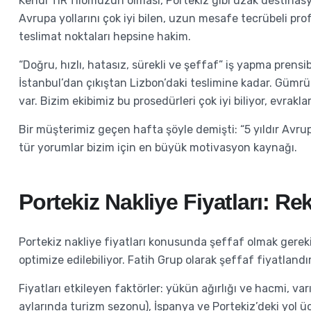
Kendi TIR filomuzun olması, Portekiz gibi uzak destinas
Avrupa yollarını çok iyi bilen, uzun mesafe tecrübeli prof
teslimat noktaları hepsine hakim.
“Doğru, hızlı, hatasız, sürekli ve şeffaf” iş yapma pren
İstanbul’dan çıkıştan Lizbon’daki teslimine kadar. Gümr
var. Bizim ekibimiz bu prosedürleri çok iyi biliyor, evrakl
Bir müşterimiz geçen hafta şöyle demişti: “5 yıldır Avrup
tür yorumlar bizim için en büyük motivasyon kaynağı.
Portekiz Nakliye Fiyatları: Re
Portekiz nakliye fiyatları konusunda şeffaf olmak gerek
optimize edilebiliyor. Fatih Grup olarak şeffaf fiyatlandı
Fiyatları etkileyen faktörler: yükün ağırlığı ve hacmi, v
aylarında turizm sezonu), İspanya ve Portekiz’deki yol ü