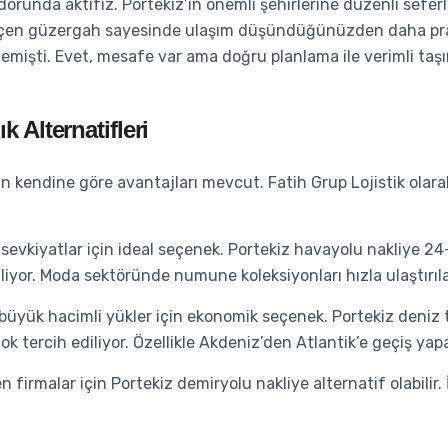
orunda aktifiz. Portekiz’in önemli şehirlerine düzenli seferler
en güzergah sayesinde ulaşım düşündüğünüzden daha pratik.
 demişti. Evet, mesafe var ama doğru planlama ile verimli t
 Alternatifleri
inin kendine göre avantajları mevcut. Fatih Grup Lojistik ola
sevkiyatlar için ideal seçenek. Portekiz havayolu nakliye 24-
iyor. Moda sektöründe numune koleksiyonları hızla ulaştırılab
 büyük hacimli yükler için ekonomik seçenek. Portekiz deniz t
ok tercih ediliyor. Özellikle Akdeniz’den Atlantik’e geçiş yap
n firmalar için Portekiz demiryolu nakliye alternatif olabili