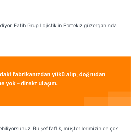
iyor. Fatih Grup Lojistik’in Portekiz güzergahında
’daki fabrikanızdan yükü alıp, doğrudan
e yok – direkt ulaşım.
biliyorsunuz. Bu şeffaflık, müşterilerimizin en çok