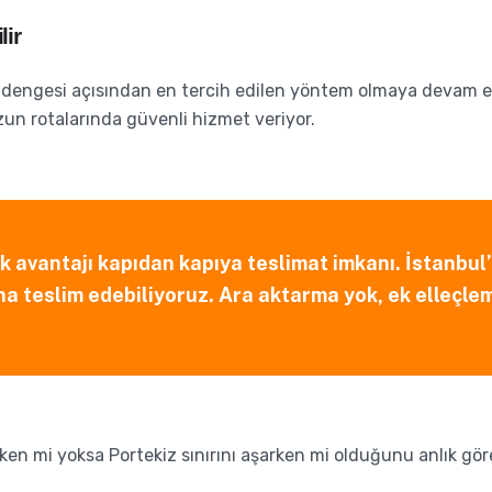
lir
a dengesi açısından en tercih edilen yöntem olmaya devam ed
zun rotalarında güvenli hizmet veriyor.
k avantajı kapıdan kapıya teslimat imkanı. İstanbul
a teslim edebiliyoruz. Ara aktarma yok, ek elleçlem
n mi yoksa Portekiz sınırını aşarken mi olduğunu anlık göre