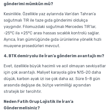
gönderimi mümkün mü?
Kesinlikle. Özellikle yaz aylarında Van’dan Tahran’a
soğutmalı TIR ile taze gıda gönderimi oldukça
yaygındır. Filomuzdaki soğutmalı Mercedes TIR’lar,
-25°C ila +25°C arası hassas sıcaklık kontrolü sağlar.
Ayrıca, İran gümrüğünde gıda ürünlerine yönelik hızlı
muayene prosedürleri mevcut.
4. BTK demiryolu ile İran’a gönderim avantajlı mı?
Evet, özellikle büyük hacimli ve acil olmayan sevkiyatlar
için çok avantajlı. Maliyet karayola göre %15–20 daha
düşük, karbon ayak izi ise çok daha az. Süre 5–8 gün
arasında değişse de, bütçe verimliliği açısından
stratejik bir tercihtir.
Neden Fatih Grup Lojistik ile İran’a
Göndermelisiniz?