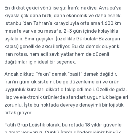
En dikkat çekici yönü ise şu: İran’a nakliye, Avrupa’ya
kıyasla çok daha hızlı, daha ekonomik ve daha esnek.
İstanbul’dan Tahran’a karayoluyla ortalama 1.600 km
mesafe var ve bu mesafe, 2–3 gün içinde kolaylıkla
aşılabilir. Sınır geçişleri (özellikle Gürbulak–Bazargan
kapısı) genellikle akıcı ilerliyor. Bu da demek oluyor ki
İran rotası, hem acil sevkiyatlar hem de düzenli
dağıtımlar için ideal bir seçenek.
Ancak dikkat: “Yakın” demek “basit” demek değildir.
İran’ın gümrük sistemi, belge düzenlemeleri ve ürün
uygunluk kuralları dikkatle takip edilmeli. Özellikle gıda,
ilaç ve elektronik ürünlerde standart uygunluk belgeleri
zorunlu. İşte bu noktada devreye deneyimli bir lojistik
ortak giriyor.
Fatih Grup Lojistik olarak, bu rotada 18 yıldır güvenle
hizmet veriyoruz. Çünkü İran’a gönderdiğiniz bir yük,