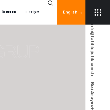
E-posta:
English
ÜLKELER
İLETİŞİM
info@fatihlojistik.com.tr
 GRUP
FA
Bizi Arayın: