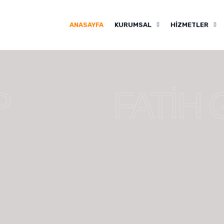
ANASAYFA
KURUMSAL
HİZMETLER
P
FATİH