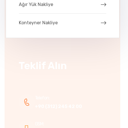
Ağır Yük Nakliye
Konteyner Nakliye
Teklif Alın
Telefon:
+90 (312) 245 42 00
GSM: