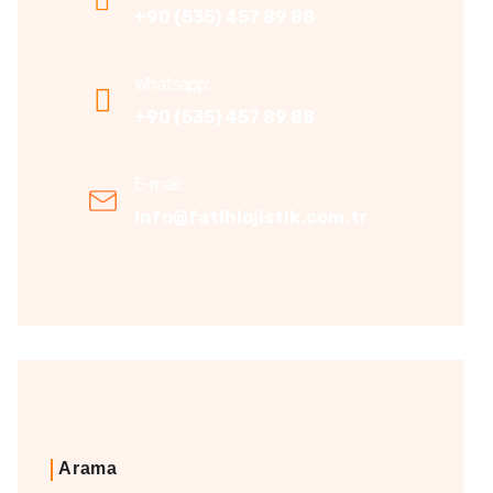
+90 (535) 457 89 88
Whatsapp:
+90 (535) 457 89 88
E-mail:
info@fatihlojistik.com.tr
Arama