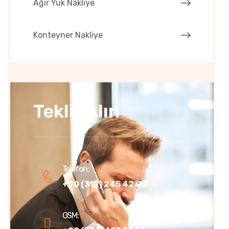
Ağır Yük Nakliye
Konteyner Nakliye
Teklif Alın
Telefon:
+90 (312) 245 42 00
GSM: