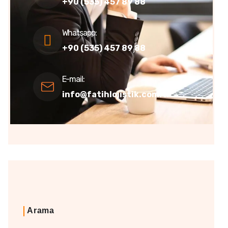
+90 (535) 457 89 88
Whatsapp:
+90 (535) 457 89 88
E-mail:
info@fatihlojistik.com.tr
Arama